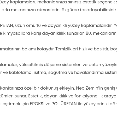
ey kaplamaları, mekanlarınıza sınırsız estetik seçenek s
malarla mekanınızın atmosferini özgürce tasarlayabilirsini
RETAN, uzun ömürlü ve dayanıklı yüzey kaplamalarıdır. 
ve kimyasallara karşı dayanıklılık sunarlar. Bu, mekanlar
arının bakımı kolaydır. Temizlikleri hızlı ve basittir, 
malar, yükseltilmiş döşeme sistemleri ve beton yüzeyler
rır ve kablolama, ısıtma, soğutma ve havalandırma sistem
larınıza özel bir dokunuş ekleyin. Neo Zemin'in geniş ür
mleri sunar. Estetik, dayanıklılık ve fonksiyonellik aray
lleştirmek için EPOKSİ ve POLİÜRETAN ile yüzeylerinizi dö