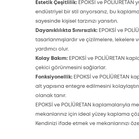
Estetik Çeşitlilik:
EPOKSİ ve POLİÜRETAN yüz
endüstriyel bir stil arıyorsanız, bu kapla
sayesinde kişisel tarzınızı yansıtın.
Dayanıklılıkta Sınırsızlık:
EPOKSİ ve POLİÜ
tasarlanmışlardır ve çizilmelere, lekelere 
yardımcı olur.
Kolay Bakım:
EPOKSİ ve POLİÜRETAN kaplamal
çekici görünmesini sağlarlar.
Fonksiyonellik:
EPOKSİ ve POLİÜRETAN kapla
alt yapısına entegre edilmesini kolaylaştı
olanak tanır.
EPOKSİ ve POLİÜRETAN kaplamalarıyla mekan
mekanlarınız için ideal yüzey kaplama çözü
Kendinizi ifade etmek ve mekanlarınızı öze