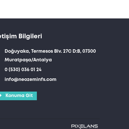
etişim Bilgileri
Doğuyaka, Termesos Blv. 27C D:B, 07300
Muratpaşa/Antalya
0 (530) 036 01 24
info@neozeminfs.com
Konuma Git