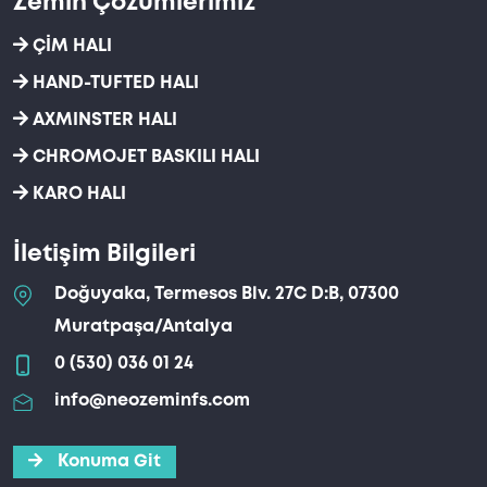
Zemin Çözümlerimiz
ÇİM HALI
HAND-TUFTED HALI
AXMINSTER HALI
CHROMOJET BASKILI HALI
KARO HALI
İletişim Bilgileri
Doğuyaka, Termesos Blv. 27C D:B, 07300
Muratpaşa/Antalya
0 (530) 036 01 24
info@neozeminfs.com
Konuma Git