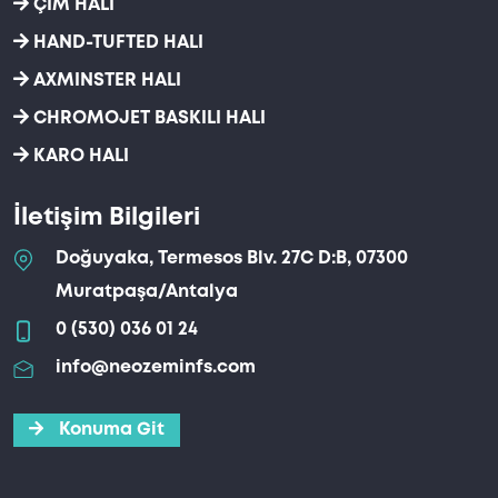
ÇİM HALI
HAND-TUFTED HALI
AXMINSTER HALI
CHROMOJET BASKILI HALI
KARO HALI
İletişim Bilgileri
Doğuyaka, Termesos Blv. 27C D:B, 07300
Muratpaşa/Antalya
0 (530) 036 01 24
info@neozeminfs.com
Konuma Git